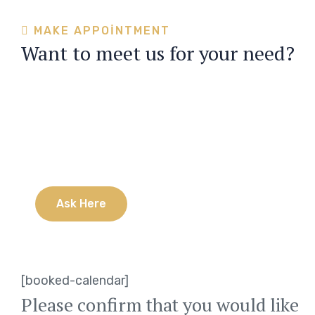
MAKE APPOINTMENT
Want to meet us for your need?
Have any questions?
24/7 customer support is always ready to
answer all your questions
A
s
k
H
e
r
e
[booked-calendar]
Please confirm that you would like